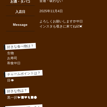
普通・吸わない
お酒・タバコ
2025年11月4日
入店日
よろしくお願いします🍺🫶🏻
Message
インスタも覗きに来てね☑️💓
好きな食べ物は？
生物
お寿司
和食🫶🏻
チャームポイントは？
目👁️
好きな色は？
黒一択🐦‍⬛🖤🐈‍⬛🌑