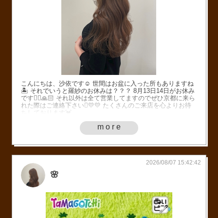
こんにちは、沙依です☺️ 世間はお盆に入った所もありますね
🏝️ それでいうと羅紗のお休みは？？？ 8月13日14日がお休み
です🙂‍↕️🙏🏻 それ以外は全て営業してますのでぜひ京都に来ら
れた際はご連絡下さい🫪💛💛 たくさんのご来店を心よりお待
ちしております💓
more
2026/08/07 15:42:42
🌸