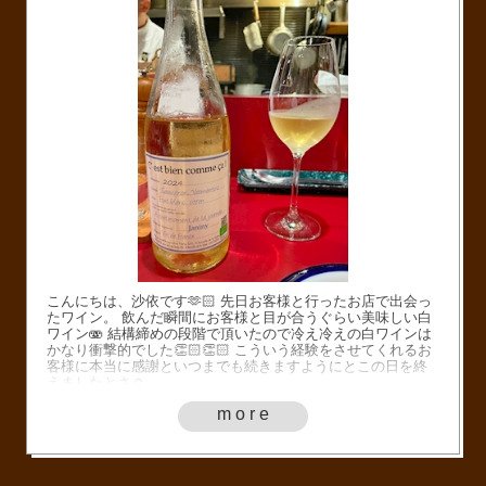
こんにちは、沙依です🫶🏻 先日お客様と行ったお店で出会っ
たワイン。 飲んだ瞬間にお客様と目が合うぐらい美味しい白
ワイン🫨 結構締めの段階で頂いたので冷え冷えの白ワインは
かなり衝撃的でした👏🏻👏🏻 こういう経験をさせてくれるお
客様に本当に感謝といつまでも続きますようにとこの日を終
えましたとさ☺️
more