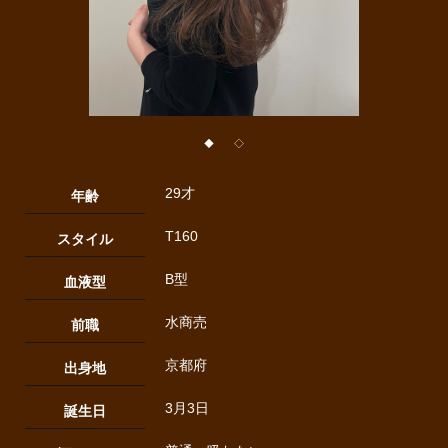
◆
◇
29才
年齢
T160
スタイル
B型
血液型
水商売
前職
京都府
出身地
3月3日
誕生日