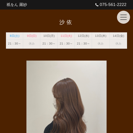
075-561-2222
祇をん 羅紗
沙依
8日(土)
9日(日)
10日(月)
11日(火)
12日(水)
13日(木)
14日(金)
21：30～
休み
21：30～
21：30～
21：30～
休み
休み