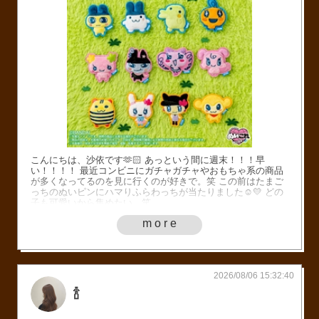
こんにちは、沙依です🫶🏻 あっという間に週末！！！早
い！！！！ 最近コンビニにガチャガチャやおもちゃ系の商品
が多くなってるのを見に行くのが好きで。笑 この前はたまご
っちのぬいピンにハマりふらわっちが当たりました☺️💛 どの
子も可愛いから集めたい。笑
more
2026/08/06 15:32:40
🍾